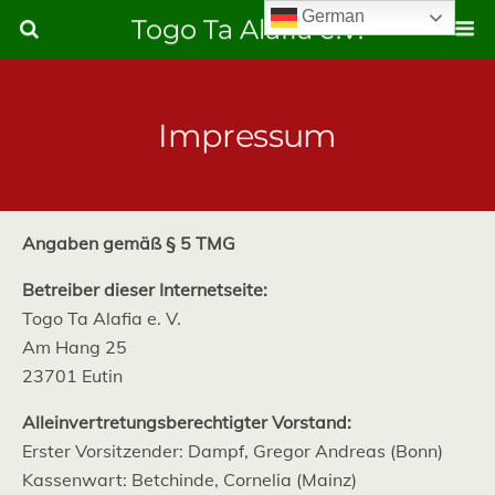
German
Togo Ta Alafia e.V.
Impressum
Angaben gemäß § 5 TMG
Betreiber dieser Internetseite:
Togo Ta Alafia e. V.
Am Hang 25
23701 Eutin
Alleinvertretungsberechtigter Vorstand:
Erster Vorsitzender: Dampf, Gregor Andreas (Bonn)
Kassenwart: Betchinde, Cornelia (Mainz)