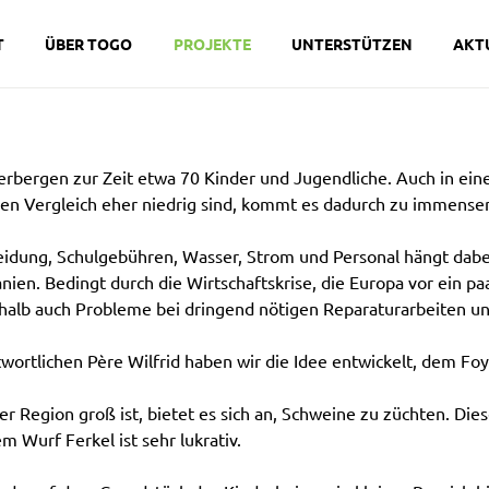
T
ÜBER TOGO
PROJEKTE
UNTERSTÜTZEN
AKT
erbergen zur Zeit etwa 70 Kinder und Jugendliche. Auch in ein
en Vergleich eher niedrig sind, kommt es dadurch zu immense
eidung, Schulgebühren, Wasser, Strom und Personal hängt dabei
ien. Bedingt durch die Wirtschaftskrise, die Europa vor ein pa
alb auch Probleme bei dringend nötigen Reparaturarbeiten und
rtlichen Père Wilfrid haben wir die Idee entwickelt, dem Foy
er Region groß ist, bietet es sich an, Schweine zu züchten. Dies
 Wurf Ferkel ist sehr lukrativ.