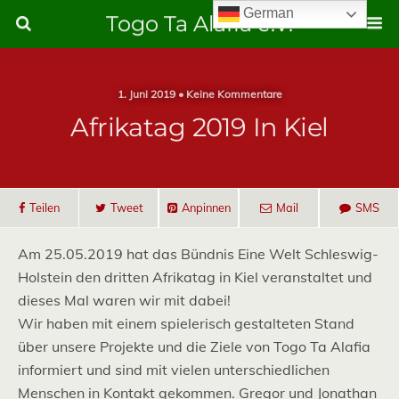
German
Togo Ta Alafia e.V.
1. Juni 2019 • Keine Kommentare
Afrikatag 2019 In Kiel
Teilen
Tweet
Anpinnen
Mail
SMS
Am 25.05.2019 hat das Bündnis Eine Welt Schleswig-
Holstein den dritten Afrikatag in Kiel veranstaltet und
dieses Mal waren wir mit dabei!
Wir haben mit einem spielerisch gestalteten Stand
über unsere Projekte und die Ziele von Togo Ta Alafia
informiert und sind mit vielen unterschiedlichen
Menschen in Kontakt gekommen. Gregor und Jonathan