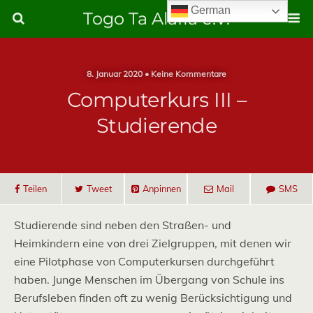
German
Togo Ta Alafia e.V.
8. Januar 2020 • Keine Kommentare
Computerkurs III –
Studierende
Teilen
Tweet
Anpinnen
Mail
SMS
Studierende sind neben den Straßen- und
Heimkindern eine von drei Zielgruppen, mit denen wir
eine Pilotphase von Computerkursen durchgeführt
haben. Junge Menschen im Übergang von Schule ins
Berufsleben finden oft zu wenig Berücksichtigung und