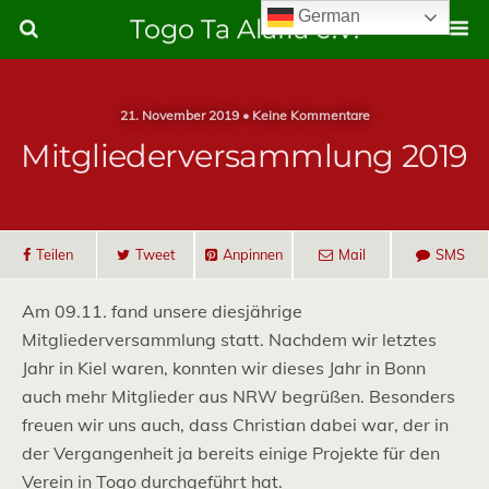
German
Togo Ta Alafia e.V.
21. November 2019 • Keine Kommentare
Mitgliederversammlung 2019
Teilen
Tweet
Anpinnen
Mail
SMS
Am 09.11. fand unsere diesjährige
Mitgliederversammlung statt. Nachdem wir letztes
Jahr in Kiel waren, konnten wir dieses Jahr in Bonn
auch mehr Mitglieder aus NRW begrüßen. Besonders
freuen wir uns auch, dass Christian dabei war, der in
der Vergangenheit ja bereits einige Projekte für den
Verein in Togo durchgeführt hat.